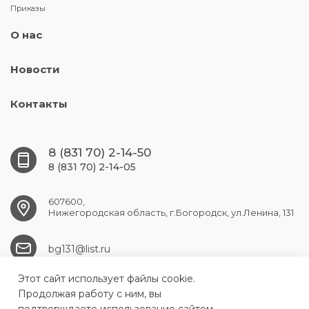
Приказы
О нас
Новости
Контакты
8 (831 70) 2-14-50
8 (831 70) 2-14-05
607600,
Нижегородская область, г.Богородск, ул.Ленина, 131
bg131@list.ru
Этот сайт использует файлы cookie.
Продолжая работу с ним, вы
Новости города и округа 16+ ЭЛ № ФС 77 - 88047 06.08.2024